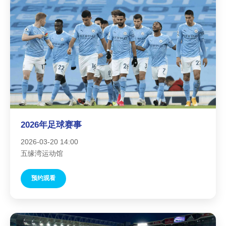
2026年足球赛事
2026-03-20 14:00
五缘湾运动馆
赛
事
预约观看
直