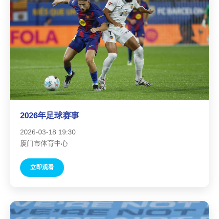
2026年足球赛事
2026-03-18 19:30
厦门市体育中心
立即观看