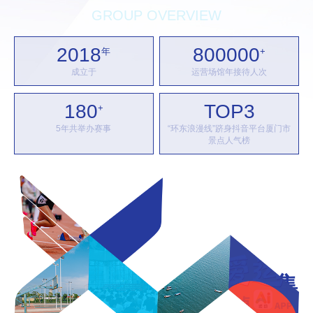
GROUP OVERVIEW
2018
800000
年
+
成立于
运营场馆年接待人次
180
TOP
3
+
5年共举办赛事
“环东浪漫线”跻身抖音平台厦门市
景点人气榜
集