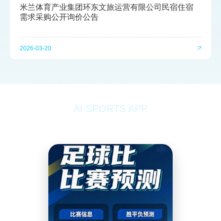
米兰体育产业集团环东文旅运营有限公司民宿住宿
需求采购公开询价公告
2026-03-20
AI SPORTS APP