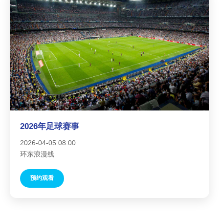
播
2026年足球赛事
2026-04-05 08:00
环东浪漫线
预约观看