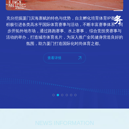
业
EVENT OPERATIONS
务
充分挖掘厦门滨海禀赋的特色与优势，自主孵化培育体育IP赛事，
积极引进各类高水平国际体育赛事与活动，不断丰富赛事体系，同
步开拓外地市场，通过路跑赛事、水上赛事 、综合竞技类赛事与
活动的举办，打造城市体育名片，为深入推广全民健身营造良好的
氛围，助力厦门打造国际化时尚体育之都。
查看详情
【企业公告】
2025-10-24：关于厦门美峰体育公园绿化管养及保
洁服务项目的招标公告
【企业公告】
2026-01-23：股权处置全流程专项法律顾问服务询
价采购结果公示
NEWS INFORMATION