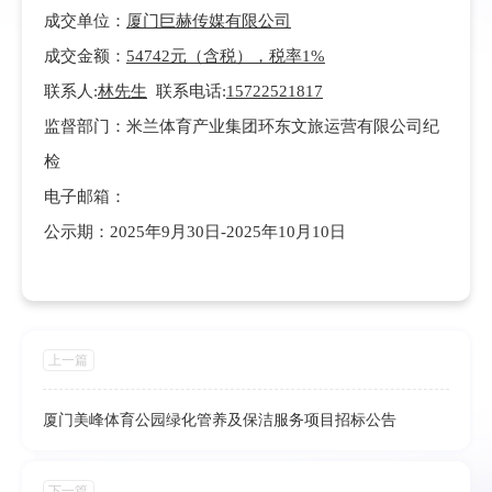
成交单位：
厦门巨赫传媒有限公司
成交金额：
54742元（含税），税率1%
联系人
:
林先生
联系电话:
15722521817
监督部门：米兰体育产业集团环东文旅运营有限公司纪
检
电子邮箱：
公示期：
2025年
9
月
30
日
-2025年
10
月
10
日
上一篇
厦门美峰体育公园绿化管养及保洁服务项目招标公告
下一篇